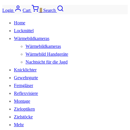
Login
Cart
0
Search
Home
Lockmittel
Wärmebildkameras
Wärmebildkameras
Wärmebild Handgeräte
Nachtsicht für die Jagd
Knicklichter
Gewehrgurte
Ferngläser
Reflexvisiere
Montage
Zieloptiken
Zielstöcke
Mehr