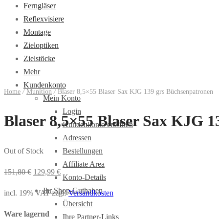
Ferngläser
Reflexvisiere
Montage
Zieloptiken
Zielstöcke
Mehr
Kundenkonto
Home
/
Munition
/
Blaser 8,5×55 Blaser Sax KJG 139 grs Büchsenpatronen
Mein Konto
Login
Blaser 8,5×55 Blaser Sax KJG 1
Kundenkonto eröffnen
Adressen
Bestellungen
Out of Stock
Affiliate Area
151,80
€
129,99
€
Konto-Details
Ihr Shop-Guthaben
incl. 19% VAT
zzgl.
Versandkosten
Übersicht
Ware lagernd
Ihre Partner-Links