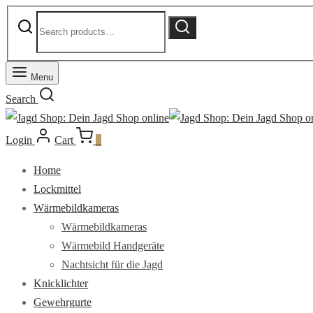
Search
Search
for:
Menu
Search
Login
Cart
0
Home
Lockmittel
Wärmebildkameras
Wärmebildkameras
Wärmebild Handgeräte
Nachtsicht für die Jagd
Knicklichter
Gewehrgurte