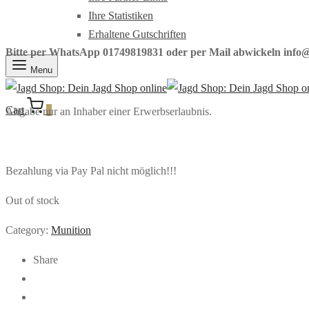
Ihre Statistiken
Erhaltene Gutschriften
Bitte per WhatsApp 01749819831 oder per Mail abwickeln info@
Menu
Cart
0
Abgabe nur an Inhaber einer Erwerbserlaubnis.
Bezahlung via Pay Pal nicht möglich!!!
Out of stock
Category:
Munition
Share