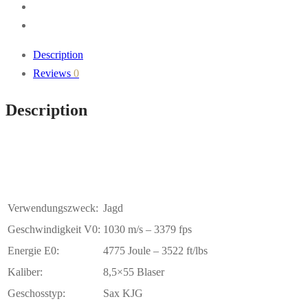
Description
Reviews
0
Description
Verwendungszweck:
Jagd
Geschwindigkeit V0:
1030 m/s – 3379 fps
Energie E0:
4775 Joule – 3522 ft/lbs
Kaliber:
8,5×55 Blaser
Geschosstyp:
Sax KJG