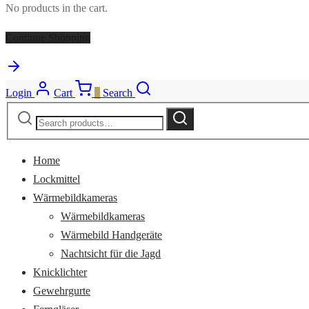
No products in the cart.
Continue Shopping
Login
Cart
0
Search
Search
Search
for:
Home
Lockmittel
Wärmebildkameras
Wärmebildkameras
Wärmebild Handgeräte
Nachtsicht für die Jagd
Knicklichter
Gewehrgurte