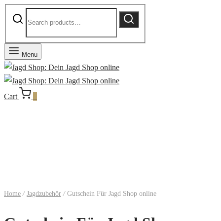
Search
Search
for:
Menu
Cart
0
Home
/
Jagdzubehör
/
Gutschein Für Jagd Shop online