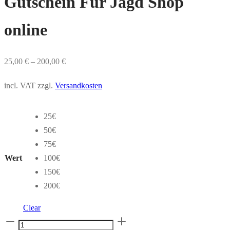
Gutschein Für Jagd Shop
online
25,00
€
–
200,00
€
incl. VAT
zzgl.
Versandkosten
25€
50€
75€
Wert
100€
150€
200€
Clear
Gutschein