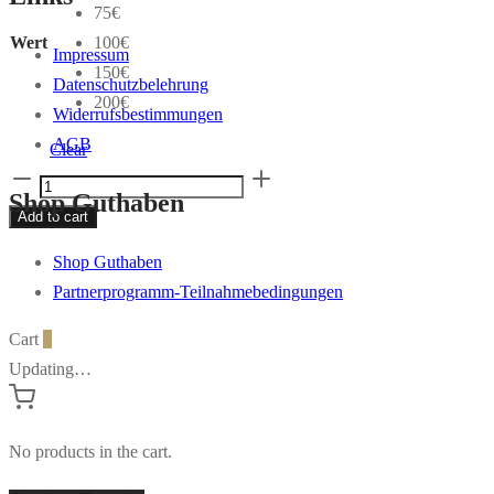
75€
Wert
100€
Impressum
150€
Datenschutzbelehrung
200€
Widerrufsbestimmungen
AGB
Clear
Gutschein
Shop Guthaben
Für
Add to cart
Jagd
Shop Guthaben
Shop
Partnerprogramm-Teilnahmebedingungen
online
quantity
Cart
0
Updating…
No products in the cart.