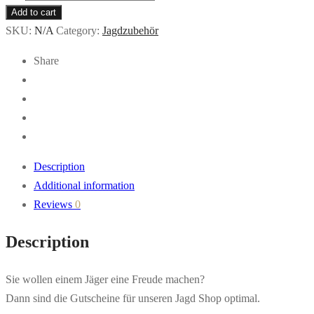
Für
Add to cart
Jagd
SKU:
N/A
Category:
Jagdzubehör
Shop
Share
online
quantity
Description
Additional information
Reviews
0
Description
Sie wollen einem Jäger eine Freude machen?
Dann sind die Gutscheine für unseren Jagd Shop optimal.