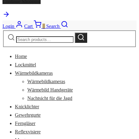
Continue Shopping
Login
Cart
0
Search
Search
Search
for:
Home
Lockmittel
Wärmebildkameras
Wärmebildkameras
Wärmebild Handgeräte
Nachtsicht für die Jagd
Knicklichter
Gewehrgurte
Ferngläser
Reflexvisiere