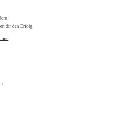
dern!
n dir den Erfolg.
n!