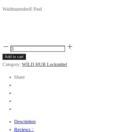
Waidmannsheil! Paul
WILD
HUB
Add to cart
Black
Category:
WILD HUB Lockmittel
Trees
Share
Sauen
Schwarzwild
Schalenwild
Wild
Lockmittel
500ml
Description
quantity
Reviews
1