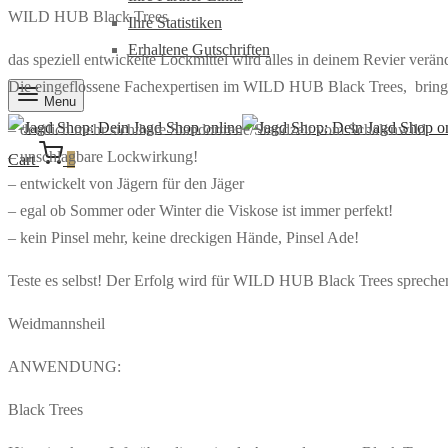
WILD HUB Black Trees
Ihre Statistiken
Erhaltene Gutschriften
das speziell entwickelte Lockmittel wird alles in deinem Revier verän
Die eingeflossene Fachexpertisen im WILD HUB Black Trees, bringe
Menu
– deutlich mehr sichtbare Standortreue/Standzeit vom Schalenwild
– unschlagbare Lockwirkung!
Cart
0
– entwickelt von Jägern für den Jäger
– egal ob Sommer oder Winter die Viskose ist immer perfekt!
– kein Pinsel mehr, keine dreckigen Hände, Pinsel Ade!
Teste es selbst! Der Erfolg wird für WILD HUB Black Trees spreche
Weidmannsheil
ANWENDUNG:
Black Trees