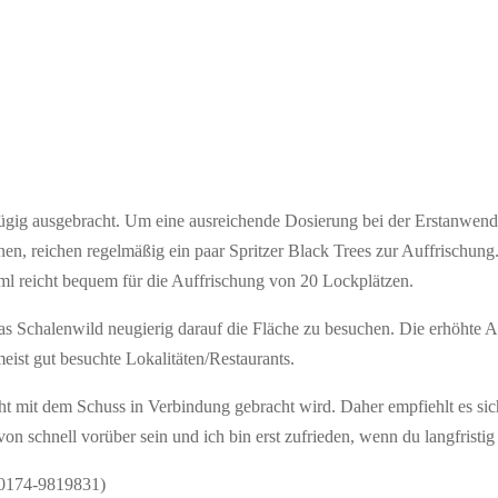
ügig ausgebracht. Um eine ausreichende Dosierung bei der Erstanwendu
nen, reichen regelmäßig ein paar Spritzer Black Trees zur Auffrischun
ml reicht bequem für die Auffrischung von 20 Lockplätzen.
as Schalenwild neugierig darauf die Fläche zu besuchen. Die erhöhte A
ist gut besuchte Lokalitäten/Restaurants.
cht mit dem Schuss in Verbindung gebracht wird. Daher empfiehlt es sic
on schnell vorüber sein und ich bin erst zufrieden, wenn du langfristi
 (0174-9819831)