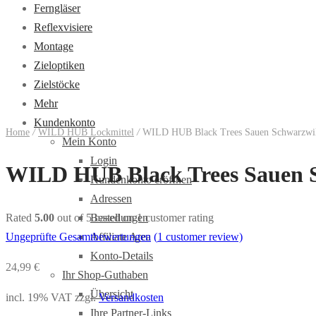
Ferngläser
Reflexvisiere
Montage
Zieloptiken
Zielstöcke
Mehr
Kundenkonto
Home
/
WILD HUB Lockmittel
/
WILD HUB Black Trees Sauen Schwarzwild
Mein Konto
Login
WILD HUB Black Trees Sauen S
Kundenkonto eröffnen
Adressen
Bestellungen
Rated
5.00
out of 5 based on
1
customer rating
Affiliate Area
Ungeprüfte Gesamtbewertungen
(
1
customer review)
Konto-Details
24,99
€
Ihr Shop-Guthaben
Übersicht
incl. 19% VAT
zzgl.
Versandkosten
Ihre Partner-Links