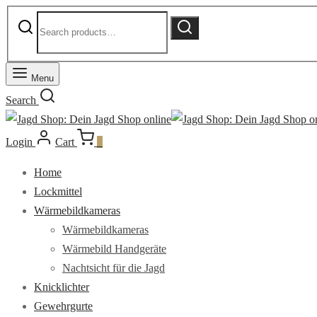
Search
Search
for:
Menu
Search
Login
Cart
0
Home
Lockmittel
Wärmebildkameras
Wärmebildkameras
Wärmebild Handgeräte
Nachtsicht für die Jagd
Knicklichter
Gewehrgurte