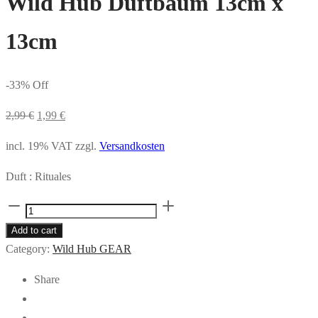
Wild Hub Duftbaum 13cm x
13cm
-
33
%
Off
2,99
€
1,99
€
incl. 19% VAT
zzgl.
Versandkosten
Duft : Rituales
Wild
Hub
Add to cart
Duftbaum
Category:
Wild Hub GEAR
13cm
Share
x
13cm