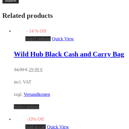
Related products
-
14
%
Off
Select options
Quick View
Wild Hub Black Cash and Carry Bag
34,99
€
29,99
€
incl. VAT
zzgl.
Versandkosten
Select options
-
33
%
Off
Add to cart
Quick View