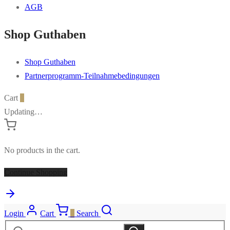
13cm
AGB
quantity
Shop Guthaben
Shop Guthaben
Partnerprogramm-Teilnahmebedingungen
Cart
0
Updating…
No products in the cart.
Continue Shopping
Login
Cart
0
Search
Search
Search