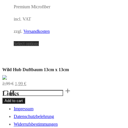
Premium Microfiber
incl. VAT
zzgl.
Versandkosten
Select options
Wild Hub Duftbaum 13cm x 13cm
2,99
€
1,99
€
Wild
Links
Hub
Add to cart
Duftbaum
Impressum
13cm
Datenschutzbelehrung
x
Widerrufsbestimmungen